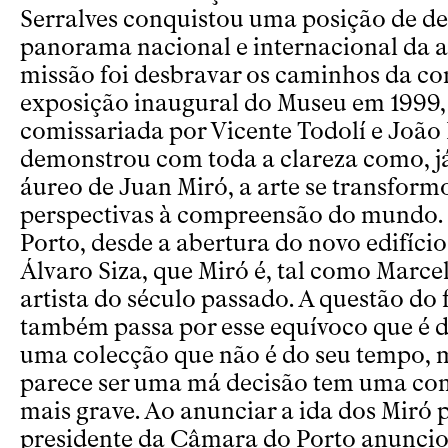
Serralves conquistou uma posição de d
panorama nacional e internacional da ar
missão foi desbravar os caminhos da c
exposição inaugural do Museu em 1999, 
comissariada por Vicente Todolí e João
demonstrou com toda a clareza como, j
áureo de Juan Miró, a arte se transform
perspectivas à compreensão do mundo.
Porto, desde a abertura do novo edifíci
Álvaro Siza, que Miró é, tal como Mar
artista do século passado. A questão do 
também passa por esse equívoco que é d
uma colecção que não é do seu tempo, 
parece ser uma má decisão tem uma co
mais grave. Ao anunciar a ida dos Miró p
presidente da Câmara do Porto anunci