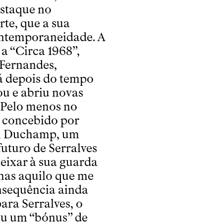
estaque no
te, que a sua
ontemporaneidade. A
a “Circa 1968”,
 Fernandes,
á depois do tempo
ou e abriu novas
 Pelo menos no
o concebido por
cel Duchamp, um
futuro de Serralves
eixar à sua guarda
mas aquilo que me
nsequência ainda
ara Serralves, o
ou um “bónus” de